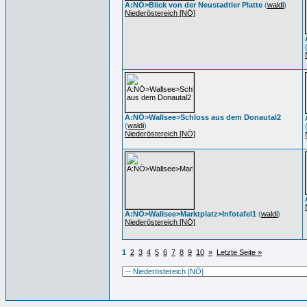
A:NÖ>Blick von der Neustadtler Platte
(
waldi
)
Niederöstereich [NÖ]
A:NÖ>Wallsee>Schloss aus dem Donautal2
(
waldi
)
Niederöstereich [NÖ]
A:NÖ>Wallsee>Marktplatz>Infotafel1
(
waldi
)
Niederöstereich [NÖ]
1
2
3
4
5
6
7
8
9
10
»
Letzte Seite »