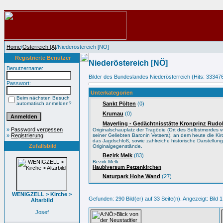
Home
/
Österreich [A]
/Niederöstereich [NÖ]
Registrierte Benutzer
Niederöstereich [NÖ]
Benutzername:
Bilder des Bundeslandes Niederösterreich (Hits: 33347
Passwort:
Unterkategorien
Beim nächsten Besuch
automatisch anmelden?
Sankt Pölten
(0)
Krumau
(0)
Mayerling - Gedächtnisstätte Kronprinz Rudol
»
Password vergessen
Originalschauplatz der Tragödie (Ort des Selbstmordes 
»
Registrierung
seiner Geliebten Baronin Vetsera), an dem heute die Kir
das Jagdschloß, sowie zahlreiche historische Darstellung
Zufallsbild
Originalgegenstände.
Bezirk Melk
(83)
Bezirk Melk
Haubiversum Petzenkirchen
Naturpark Hohe Wand
(27)
WENIGZELL > Kirche >
Gefunden: 290 Bild(er) auf 33 Seite(n). Angezeigt: Bild 1
Altarbild
Josef