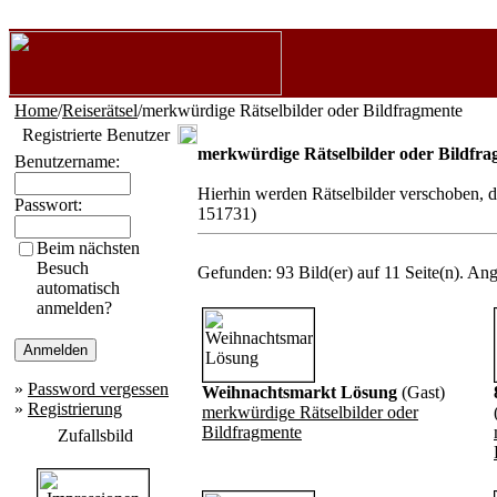
Home
/
Reiserätsel
/merkwürdige Rätselbilder oder Bildfragmente
Registrierte Benutzer
merkwürdige Rätselbilder oder Bildfr
Benutzername:
Hierhin werden Rätselbilder verschoben, d
Passwort:
151731)
Beim nächsten
Besuch
Gefunden: 93 Bild(er) auf 11 Seite(n). Ange
automatisch
anmelden?
»
Password vergessen
Weihnachtsmarkt Lösung
(Gast)
»
Registrierung
merkwürdige Rätselbilder oder
Bildfragmente
Zufallsbild