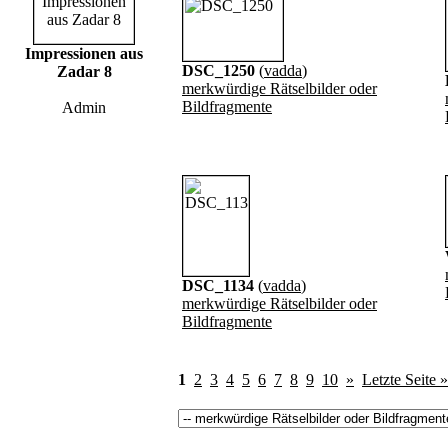
Impressionen aus
DSC_1250
(
vadda
)
Zadar 8
merkwürdige Rätselbilder oder
Bildfragmente
Admin
DSC_1134
(
vadda
)
merkwürdige Rätselbilder oder
Bildfragmente
1
2
3
4
5
6
7
8
9
10
»
Letzte Seite »