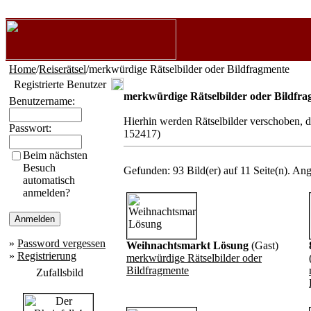
Home
/
Reiserätsel
/merkwürdige Rätselbilder oder Bildfragmente
Registrierte Benutzer
merkwürdige Rätselbilder oder Bildfr
Benutzername:
Hierhin werden Rätselbilder verschoben, d
Passwort:
152417)
Beim nächsten
Besuch
Gefunden: 93 Bild(er) auf 11 Seite(n). Ange
automatisch
anmelden?
»
Password vergessen
Weihnachtsmarkt Lösung
(Gast)
»
Registrierung
merkwürdige Rätselbilder oder
Bildfragmente
Zufallsbild