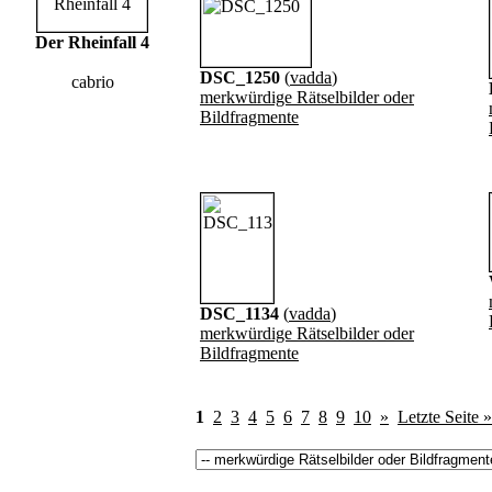
Der Rheinfall 4
DSC_1250
(
vadda
)
cabrio
merkwürdige Rätselbilder oder
Bildfragmente
DSC_1134
(
vadda
)
merkwürdige Rätselbilder oder
Bildfragmente
1
2
3
4
5
6
7
8
9
10
»
Letzte Seite »