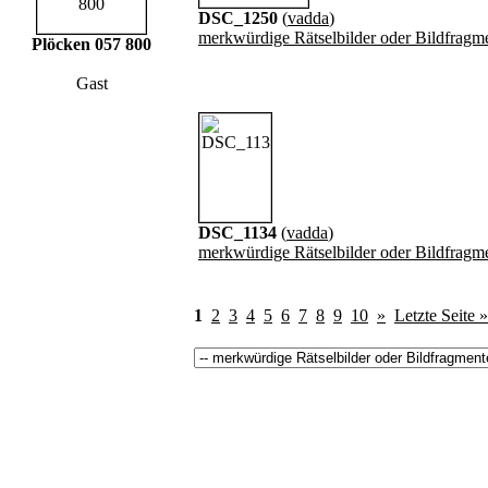
DSC_1250
(
vadda
)
merkwürdige Rätselbilder oder Bildfragm
Plöcken 057 800
Gast
DSC_1134
(
vadda
)
merkwürdige Rätselbilder oder Bildfragm
1
2
3
4
5
6
7
8
9
10
»
Letzte Seite »