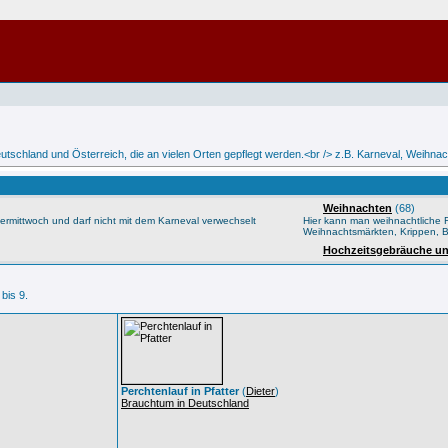
eutschland und Österreich, die an vielen Orten gepflegt werden.<br /> z.B. Karneval, Weihna
Weihnachten
(68)
rmittwoch und darf nicht mit dem Karneval verwechselt
Hier kann man weihnachtliche F
Weihnachtsmärkten, Krippen, 
Hochzeitsgebräuche u
 bis 9.
Perchtenlauf in Pfatter
(
Dieter
)
Brauchtum in Deutschland