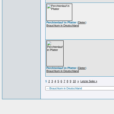
Perchtenlauf in Pfatter
(
Dieter
)
Brauchtum in Deutschland
Perchtenlauf in Pfatter
(
Dieter
)
Brauchtum in Deutschland
1
2
3
4
5
6
7
8
9
10
»
Letzte Seite »