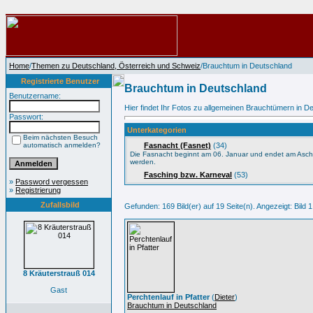
Home
/
Themen zu Deutschland, Österreich und Schweiz
/Brauchtum in Deutschland
Registrierte Benutzer
Brauchtum in Deutschland
Benutzername:
Hier findet Ihr Fotos zu allgemeinen Brauchtümern in D
Passwort:
Unterkategorien
Beim nächsten Besuch
automatisch anmelden?
Fasnacht (Fasnet)
(34)
Die Fasnacht beginnt am 06. Januar und endet am Asche
werden.
Fasching bzw. Karneval
(53)
»
Password vergessen
»
Registrierung
Zufallsbild
Gefunden: 169 Bild(er) auf 19 Seite(n). Angezeigt: Bild 1
8 Kräuterstrauß 014
Gast
Perchtenlauf in Pfatter
(
Dieter
)
Brauchtum in Deutschland