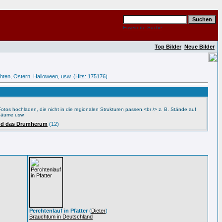
Erweiterte Suche
Top Bilder
Neue Bilder
chten, Ostern, Halloween, usw. (Hits: 175176)
otos hochladen, die nicht in die regionalen Strukturen passen.<br /> z. B. Stände auf
Bäume usw.
nd das Drumherum
(12)
Perchtenlauf in Pfatter
(
Dieter
)
Brauchtum in Deutschland