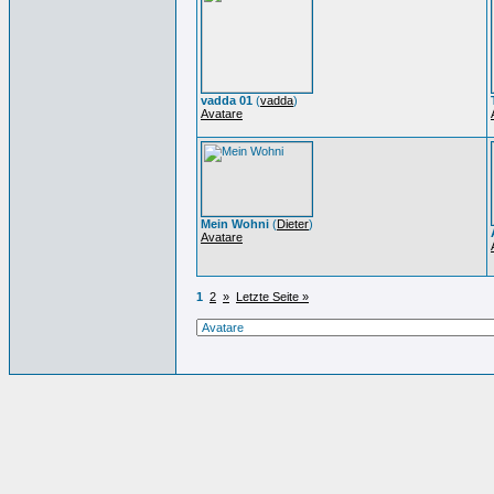
vadda 01
(
vadda
)
Avatare
Mein Wohni
(
Dieter
)
Avatare
1
2
»
Letzte Seite »