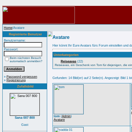
Home
/Avatare
Registrierte Benutzer
Avatare
Benutzername:
Hier könnt Ihr Eure Avatars fürs Forum einstellen und da
Passwort:
Unterkategorien
Beim nächsten Besuch
automatisch anmelden?
Reiseavas
(22)
Reiseavas, ein Geschenk von Tom für diejenigen, die 
»
Password vergessen
Gefunden: 14 Bild(er) auf 2 Seite(n). Angezeigt: Bild 1 bi
»
Registrierung
Zufallsbild
tom
(
Admin
)
Sana 007 800
Avatare
Gast