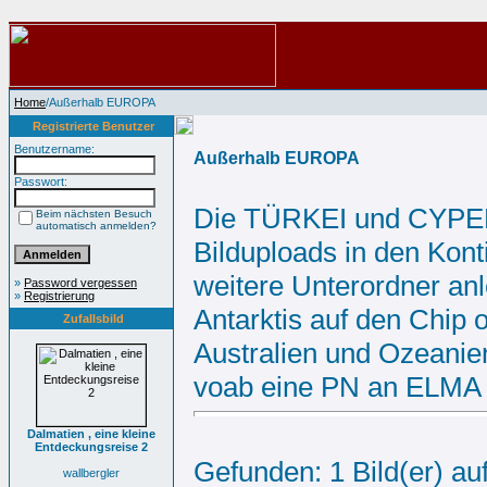
Home
/Außerhalb EUROPA
Registrierte Benutzer
Benutzername:
Außerhalb EUROPA
Passwort:
Die TÜRKEI und CYPERN
Beim nächsten Besuch
automatisch anmelden?
Bilduploads in den Kont
weitere Unterordner anl
»
Password vergessen
»
Registrierung
Antarktis auf den Chip 
Zufallsbild
Australien und Ozeanien
voab eine PN an ELMA o
Dalmatien , eine kleine
Entdeckungsreise 2
Gefunden: 1 Bild(er) auf
wallbergler