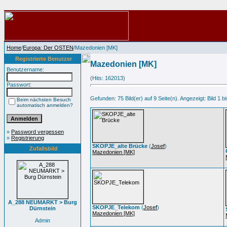
Home
/
Europa: Der OSTEN
/Mazedonien [MK]
Registrierte Benutzer
Mazedonien [MK]
Benutzername:
(Hits: 162013)
Passwort:
Gefunden: 75 Bild(er) auf 9 Seite(n). Angezeigt: Bild 1 bi
Beim nächsten Besuch
automatisch anmelden?
»
Password vergessen
»
Registrierung
SKOPJE_alte Brücke
(
Josef
)
Zufallsbild
Mazedonien [MK]
A_288 NEUMARKT > Burg
SKOPJE_Telekom
(
Josef
)
Dürnstein
Mazedonien [MK]
Admin