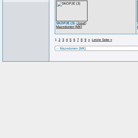
SKOPJE (3)
(
Josef
)
Mazedonien [MK]
1
2
3
4
5
6
7
8
9
»
Letzte Seite »