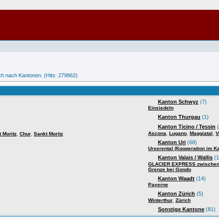
sch nach Kantonen. (Hits: 279862)
Kanton Schwyz
(7)
Einsiedeln
Kanton Thurgau
(1)
Kanton Ticino / Tessin
(
,
,
,
,
,
Ascona
Lugano
Maggiatal
V
 Moritz
Chur
Sankt Moritz
Kanton Uri
(68)
Urserental (Kooperation im Ka
Kanton Valais / Wallis
(1
GLACIER EXPRESS zwischen Z
Grenze bei Gondo
Kanton Waadt
(14)
Payerne
Kanton Zürich
(5)
,
Winterthur
Zürich
Sonstige Kantone
(81)