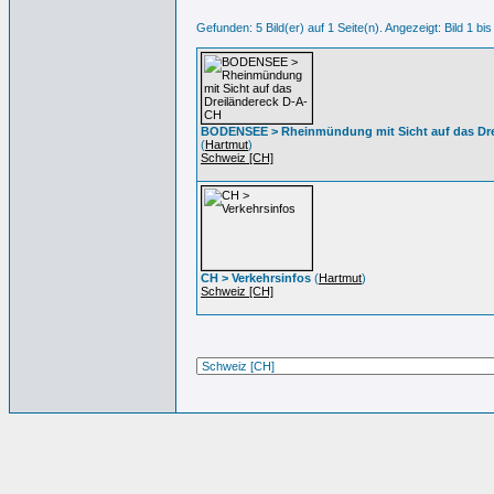
Gefunden: 5 Bild(er) auf 1 Seite(n). Angezeigt: Bild 1 bis
BODENSEE > Rheinmündung mit Sicht auf das Dre
(
Hartmut
)
Schweiz [CH]
CH > Verkehrsinfos
(
Hartmut
)
Schweiz [CH]