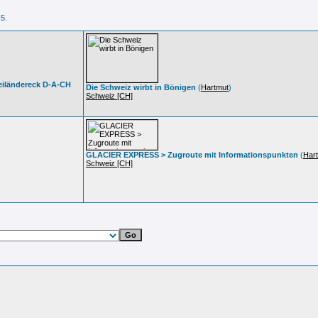
 5.
iländereck D-A-CH
Die Schweiz wirbt in Bönigen
(
Hartmut
)
Schweiz [CH]
GLACIER EXPRESS > Zugroute mit Informationspunkten
(
Har
Schweiz [CH]