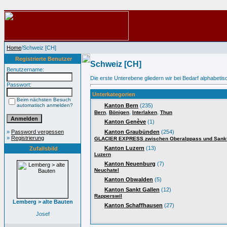
Home
/Schweiz [CH]
Registrierte Benutzer
Schweiz [CH]
Benutzername:
Die erste Unterebene gliedern wir bei Bedarf alphabeti
Passwort:
Unterkategorien
Beim nächsten Besuch
automatisch anmelden?
Kanton Bern
(235)
,
,
,
Bern
Bönigen
Interlaken
Thun
Kanton Genève
(1)
»
Password vergessen
Kanton Graubünden
(254)
»
Registrierung
GLACIER EXPRESS zwischen Oberalppass und Sankt
Kanton Luzern
(13)
Zufallsbild
Luzern
Kanton Neuenburg
(7)
Neuchatel
Kanton Obwalden
(5)
Kanton Sankt Gallen
(12)
Rapperswil
Lemberg > alte Bauten
Kanton Schaffhausen
(27)
Josef