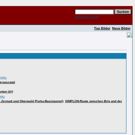
Erweiterte Suche
Top Bilder
Neue Bilder
345)
erzascatal
nton Uri)
05)
,
ermatt und Oberwald (Furka-Basistunnel)
SIMPLON-Route zwischen Brig und der