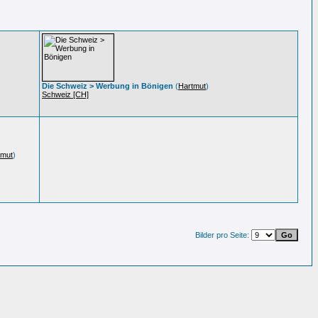
Die Schweiz > Werbung in Bönigen
(
Hartmut
)
Schweiz [CH]
tmut
)
Bilder pro Seite: