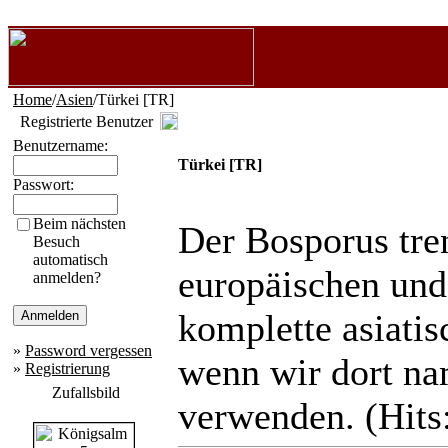
Home
/
Asien
/Türkei [TR]
Registrierte Benutzer
Benutzername:
Türkei [TR]
Passwort:
Beim nächsten
Der Bosporus tren
Besuch
automatisch
europäischen und 
anmelden?
komplette asiatis
»
Password vergessen
wenn wir dort n
»
Registrierung
Zufallsbild
verwenden. (Hits