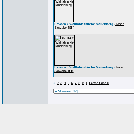
Levoca > Wallfahrtskirche Marienberg
(
Josef
)
Slowakei [SK]
Levoca > Wallfahrtskirche Marienberg
(
Josef
)
Slowakei [SK]
1
2
3
4
5
6
7
8
9
»
Letzte Seite »