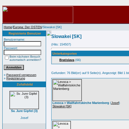
Home
/
Europa: Der OSTEN
/Slowakei [SK]
Registrierte Benutzer
Slowakei [SK]
Benutzername:
(Hits: 154507)
Passwort:
Unterkategorien
Beim nächsten Besuch
automatisch anmelden?
Bratislava
(66)
Gefunden: 76 Bild(er) auf 9 Seite(n). Angezeigt: Bild 1 bi
»
Password vergessen
»
Registrierung
Zufallsbild
Levoca > Wallfahrtskirche Marienberg
(
Josef
)
Slowakei [SK]
Sv. Jure Gipfel (3)
Josef