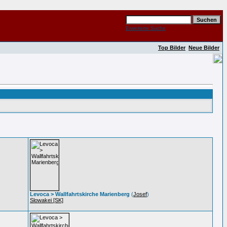
Erweiterte Suche
Top Bilder
Neue Bilder
Levoca > Wallfahrtskirche Marienberg
(
Josef
)
Slowakei [SK]