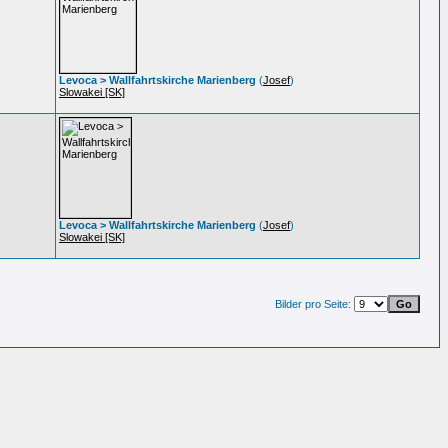
Levoca > Wallfahrtskirche Marienberg
(
Josef
)
Slowakei [SK]
Levoca > Wallfahrtskirche Marienberg
(
Josef
)
Slowakei [SK]
Bilder pro Seite: