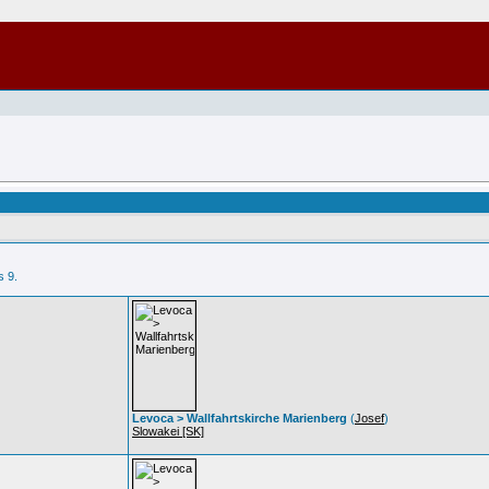
s 9.
Levoca > Wallfahrtskirche Marienberg
(
Josef
)
Slowakei [SK]