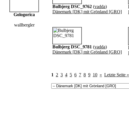
Bulbjerg DSC_9762
(
vadda
)
Dänemark [DK] mit Grönland [GRO]
Gologorica
wallbergler
Bulbjerg DSC_9781
(
vadda
)
Dänemark [DK] mit Grönland [GRO]
1
2
3
4
5
6
7
8
9
10
»
Letzte Seite »