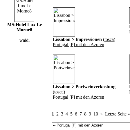
MS:Hotel Lux Le
Morne8
Lissabon > Impressionen
(
tosca
)
waldi
Portugal [P] mit den Azoren
Lissabon > Portweinverkostung
(
tosca
)
Portugal [P] mit den Azoren
1
2
3
4
5
6
7
8
9
10
»
Letzte Seite »