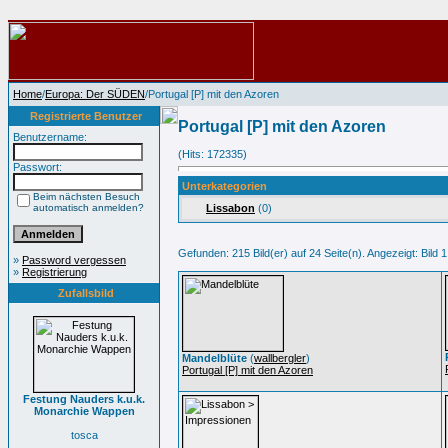
Home
/
Europa: Der SÜDEN
/Portugal [P] mit den Azoren
Registrierte Benutzer
Portugal [P] mit den Azoren
Benutzername:
(Hits: 172335)
Passwort:
Unterkategorien
Beim nächsten Besuch
automatisch anmelden?
Lissabon
(0)
Gefunden: 215 Bild(er) auf 24 Seite(n). Angezeigt: Bild 1
»
Password vergessen
»
Registrierung
Zufallsbild
Mandelblüte
(
wallbergler
)
Portugal [P] mit den Azoren
Festung Nauders k.u.k.
Monarchie Wappen
tosca