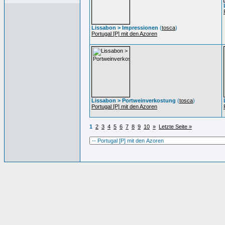
Lissabon > Impressionen
(
tosca
)
Portugal [P] mit den Azoren
Lissabon > Portweinverkostung
(
tosca
)
Portugal [P] mit den Azoren
1
2
3
4
5
6
7
8
9
10
»
Letzte Seite »