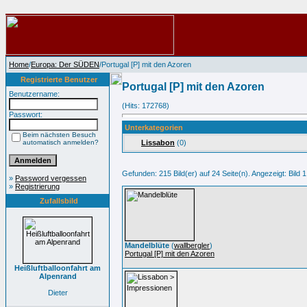
Home
/
Europa: Der SÜDEN
/Portugal [P] mit den Azoren
Registrierte Benutzer
Portugal [P] mit den Azoren
Benutzername:
(Hits: 172768)
Passwort:
Unterkategorien
Beim nächsten Besuch
automatisch anmelden?
Lissabon
(0)
Gefunden: 215 Bild(er) auf 24 Seite(n). Angezeigt: Bild 1
»
Password vergessen
»
Registrierung
Zufallsbild
Mandelblüte
(
wallbergler
)
Portugal [P] mit den Azoren
Heißluftballoonfahrt am
Alpenrand
Dieter