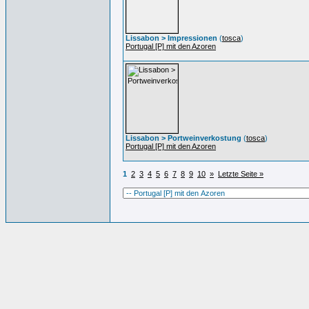
Lissabon > Impressionen
(
tosca
)
Portugal [P] mit den Azoren
Lissabon > Portweinverkostung
(
tosca
)
Portugal [P] mit den Azoren
1
2
3
4
5
6
7
8
9
10
»
Letzte Seite »