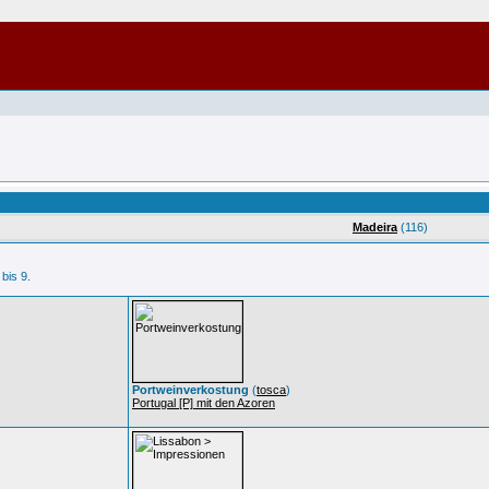
Madeira
(116)
 bis 9.
Portweinverkostung
(
tosca
)
Portugal [P] mit den Azoren