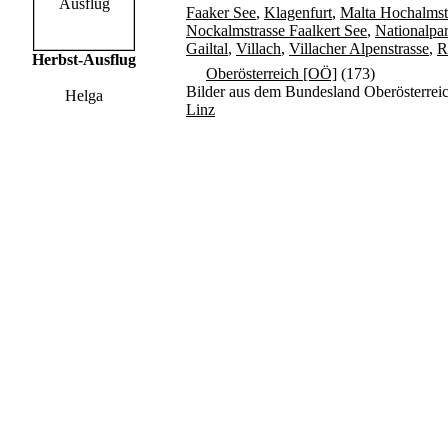
Faaker See
,
Klagenfurt
,
Malta Hochalmst
Nockalmstrasse Faalkert See
,
Nationalpar
Gailtal
,
Villach
,
Villacher Alpenstrasse
,
R
Herbst-Ausflug
Oberösterreich [OÖ]
(173)
Bilder aus dem Bundesland Oberösterrei
Helga
Linz