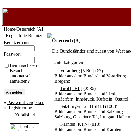
Home
/Österreich [A]
Registrierte Benutzer
Österreich [A]
Benutzername:
Die Bundesländer sind zuerst von West na
Passwort:
Unterkategorien
Beim nächsten
Besuch
Vorarlberg [VBG]
(67)
automatisch
Bilder aus dem Bundesland Vorarlberg
anmelden?
Bregenz
Tirol [TRL]
(2586)
Bilder aus dem Bundesland Tirol
Außerfern
,
Innsbruck
,
Kufstein
,
Osttirol
»
Password vergessen
Salzburger Land [SBL]
(1003)
»
Registrierung
Bilder aus dem Bundesland Salzburg
Zufallsbild
Salzburg
,
Gasteiner Tal
,
Lungau
,
Hallein
Kärnten [KTN]
(818)
Bilder aus dem Bundesland Kärnten