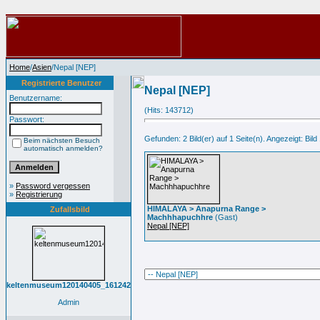
Home
/
Asien
/Nepal [NEP]
Registrierte Benutzer
Nepal [NEP]
Benutzername:
(Hits: 143712)
Passwort:
Gefunden: 2 Bild(er) auf 1 Seite(n). Angezeigt: Bild 
Beim nächsten Besuch
automatisch anmelden?
»
Password vergessen
»
Registrierung
HIMALAYA > Anapurna Range >
Zufallsbild
Machhhapuchhre
(Gast)
Nepal [NEP]
keltenmuseum120140405_161242
Admin