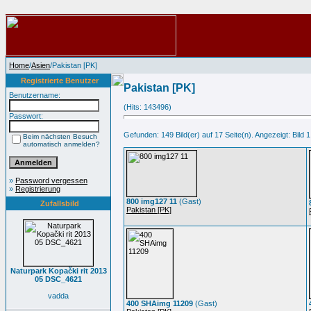
Home
/
Asien
/Pakistan [PK]
Registrierte Benutzer
Pakistan [PK]
Benutzername:
(Hits: 143496)
Passwort:
Gefunden: 149 Bild(er) auf 17 Seite(n). Angezeigt: Bild 1
Beim nächsten Besuch
automatisch anmelden?
»
Password vergessen
»
Registrierung
800 img127 11
(Gast)
Zufallsbild
Pakistan [PK]
Naturpark Kopački rit 2013
05 DSC_4621
vadda
400 SHAimg 11209
(Gast)