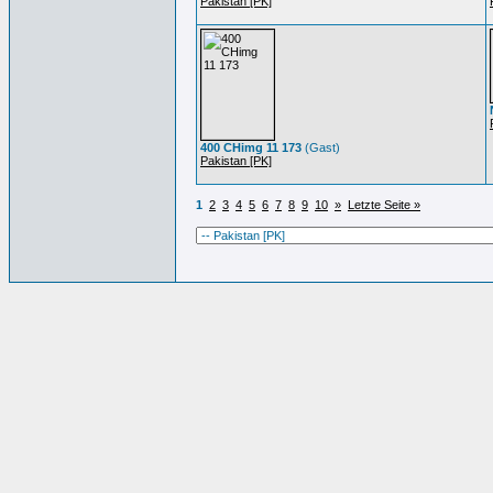
Pakistan [PK]
400 CHimg 11 173
(Gast)
Pakistan [PK]
1
2
3
4
5
6
7
8
9
10
»
Letzte Seite »