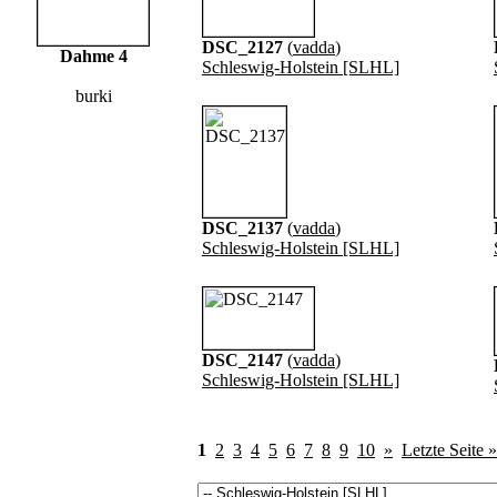
DSC_2127
(
vadda
)
Dahme 4
Schleswig-Holstein [SLHL]
burki
DSC_2137
(
vadda
)
Schleswig-Holstein [SLHL]
DSC_2147
(
vadda
)
Schleswig-Holstein [SLHL]
1
2
3
4
5
6
7
8
9
10
»
Letzte Seite »