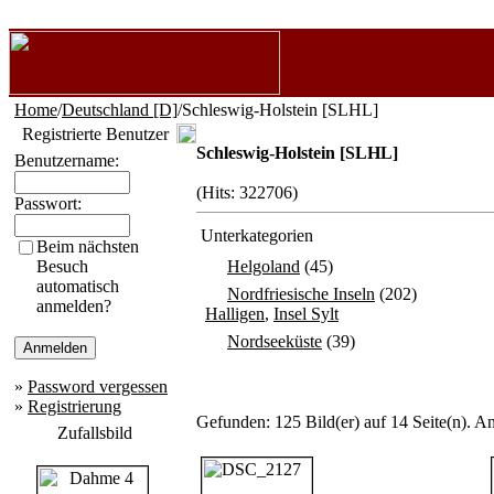
Home
/
Deutschland [D]
/Schleswig-Holstein [SLHL]
Registrierte Benutzer
Schleswig-Holstein [SLHL]
Benutzername:
(Hits: 322706)
Passwort:
Unterkategorien
Beim nächsten
Besuch
Helgoland
(45)
automatisch
Nordfriesische Inseln
(202)
anmelden?
Halligen
,
Insel Sylt
Nordseeküste
(39)
»
Password vergessen
»
Registrierung
Gefunden: 125 Bild(er) auf 14 Seite(n). An
Zufallsbild