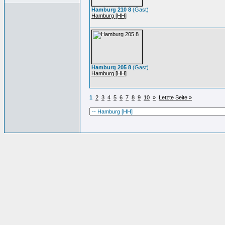
Hamburg 210 8
(Gast)
Hamburg [HH]
Hamburg 205 8
(Gast)
Hamburg [HH]
1
2
3
4
5
6
7
8
9
10
»
Letzte Seite »