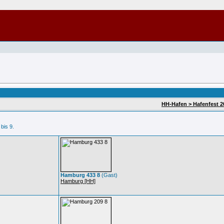
HH-Hafen > Hafenfest 2
 bis 9.
Hamburg 433 8
(Gast)
Hamburg [HH]