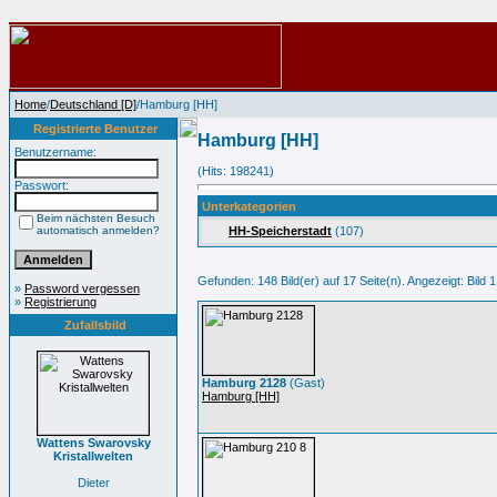
Home
/
Deutschland [D]
/Hamburg [HH]
Registrierte Benutzer
Hamburg [HH]
Benutzername:
(Hits: 198241)
Passwort:
Unterkategorien
Beim nächsten Besuch
automatisch anmelden?
HH-Speicherstadt
(107)
Gefunden: 148 Bild(er) auf 17 Seite(n). Angezeigt: Bild 1
»
Password vergessen
»
Registrierung
Zufallsbild
Hamburg 2128
(Gast)
Hamburg [HH]
Wattens Swarovsky
Kristallwelten
Dieter