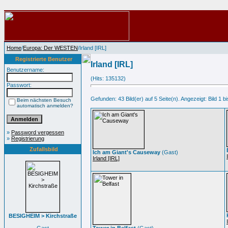
Home
/
Europa: Der WESTEN
/Irland [IRL]
Registrierte Benutzer
Irland [IRL]
Benutzername:
(Hits: 135132)
Passwort:
Gefunden: 43 Bild(er) auf 5 Seite(n). Angezeigt: Bild 1 bi
Beim nächsten Besuch
automatisch anmelden?
»
Password vergessen
»
Registrierung
Zufallsbild
Ich am Giant's Causeway
(Gast)
Irland [IRL]
BESIGHEIM > Kirchstraße