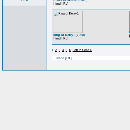
Gast
Tower in Belfast
(Gast)
Irland [IRL]
Ring of Kerry1
(Gast)
Irland [IRL]
1
2
3
4
5
»
Letzte Seite »