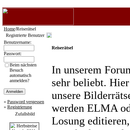
Home
/Reiserätsel
Registrierte Benutzer
Benutzername:
Reiserätsel
Passwort:
Beim nächsten
In unserem Forum 
Besuch
automatisch
sehr beliebt. Hier
anmelden?
unsere Bilderräts
»
Password vergessen
werden ELMA ode
»
Registrierung
Zufallsbild
Losung editieren,