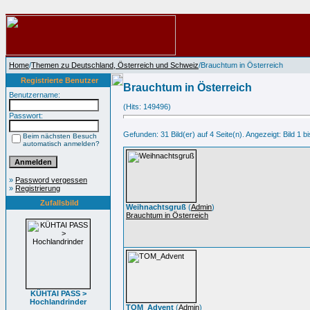
Home
/
Themen zu Deutschland, Österreich und Schweiz
/Brauchtum in Österreich
Registrierte Benutzer
Brauchtum in Österreich
Benutzername:
(Hits: 149496)
Passwort:
Gefunden: 31 Bild(er) auf 4 Seite(n). Angezeigt: Bild 1 bi
Beim nächsten Besuch
automatisch anmelden?
»
Password vergessen
»
Registrierung
Zufallsbild
Weihnachtsgruß
(
Admin
)
Brauchtum in Österreich
KÜHTAI PASS >
Hochlandrinder
TOM_Advent
(
Admin
)