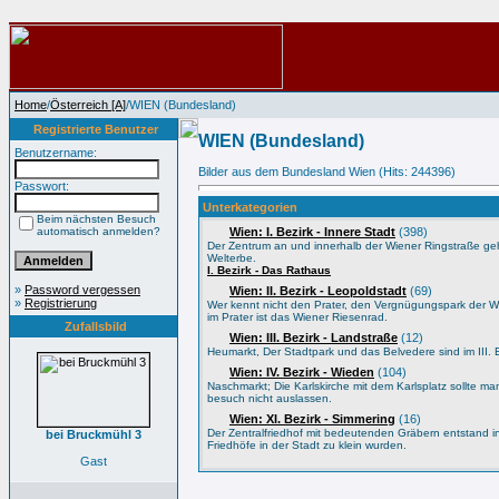
Home
/
Österreich [A]
/WIEN (Bundesland)
Registrierte Benutzer
WIEN (Bundesland)
Benutzername:
Bilder aus dem Bundesland Wien (Hits: 244396)
Passwort:
Unterkategorien
Beim nächsten Besuch
automatisch anmelden?
Wien: I. Bezirk - Innere Stadt
(398)
Der Zentrum an und innerhalb der Wiener Ringstraße 
Welterbe.
I. Bezirk - Das Rathaus
»
Password vergessen
Wien: II. Bezirk - Leopoldstadt
(69)
»
Registrierung
Wer kennt nicht den Prater, den Vergnügungspark der 
im Prater ist das Wiener Riesenrad.
Zufallsbild
Wien: III. Bezirk - Landstraße
(12)
Heumarkt, Der Stadtpark und das Belvedere sind im III. B
Wien: IV. Bezirk - Wieden
(104)
Naschmarkt; Die Karlskirche mit dem Karlsplatz sollte m
besuch nicht auslassen.
Wien: XI. Bezirk - Simmering
(16)
Der Zentralfriedhof mit bedeutenden Gräbern entstand i
bei Bruckmühl 3
Friedhöfe in der Stadt zu klein wurden.
Gast