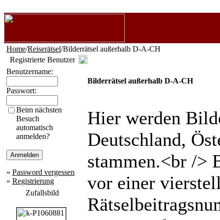
Home
/
Reiserätsel
/Bilderrätsel außerhalb D-A-CH
Registrierte Benutzer
Benutzername:
Bilderrätsel außerhalb D-A-CH
Passwort:
Beim nächsten
Hier werden Bilder
Besuch
automatisch
Deutschland, Öst
anmelden?
stammen.<br /> B
»
Password vergessen
vor einer vierst
»
Registrierung
Zufallsbild
Rätselbeitragsnu