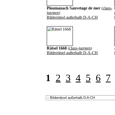
Ploumanach Sauvetage de mer
(
claus-
juergen
)
Bilderrätsel außerhalb D-A-CH
Rätsel 1668
(
claus-juergen
)
Bilderrätsel außerhalb D-A-CH
1
2
3
4
5
6
7