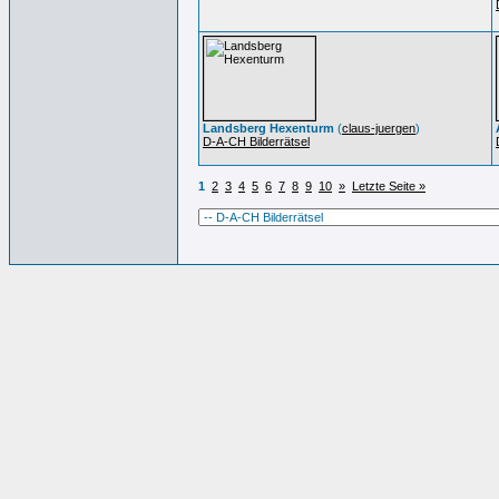
Landsberg Hexenturm
(
claus-juergen
)
D-A-CH Bilderrätsel
1
2
3
4
5
6
7
8
9
10
»
Letzte Seite »