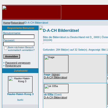
Home
/
Reiserätsel
/D-A-CH Bilderrätsel
Registrierte Benutzer
D-A-CH Bilderrätsel
Benutzername:
Bitte die Bilderrätsel zu Deutschland mit D_ 0000 | Ös
161104)
Passwort:
Beim nächsten Besuch
Gefunden: 284 Bild(er) auf 32 Seite(n). Angezeigt: Bild 1
automatisch anmelden?
»
Password vergessen
»
Registrierung
Zufallsbild
frage
(
Admin
)
D-A-CH Bilderrätsel
Hauke-Haien-Koog 3
sk 035a
(Gast)
D-A-CH Bilderrätsel
burki