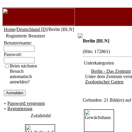
Home
/
Deutschland [D]
/Berlin [BLN]
Registrierte Benutzer
Berlin [BLN]
Benutzername:
(Hits: 172861)
Passwort:
Unterkategorien
Beim nächsten
Besuch
Berlin - Das Zentrum
automatisch
Unter dem Zentrum verste
anmelden?
Zoologischer Garten
Gefunden: 21 Bild(er) auf 
»
Password vergessen
»
Registrierung
Zufallsbild