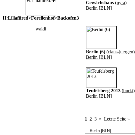
Gewächshaus
(
nyra
)
Berlin [BLN]
H:Lillafüred>Forellenhof>Backofen3
waldi
Berlin (6)
(
claus-juergen
)
Berlin [BLN]
Teufelsberg 2013
(
burki
)
Berlin [BLN]
1
2
3
»
Letzte Seite »