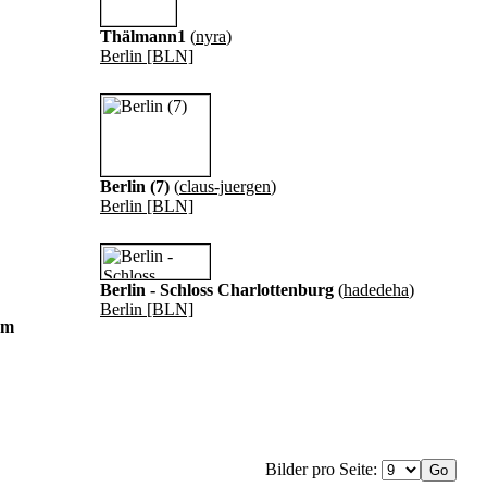
Thälmann1
(
nyra
)
Berlin [BLN]
Berlin (7)
(
claus-juergen
)
Berlin [BLN]
Berlin - Schloss Charlottenburg
(
hadedeha
)
Berlin [BLN]
om
Bilder pro Seite: