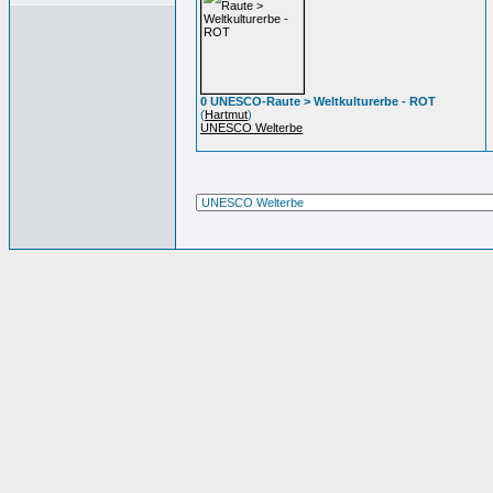
0 UNESCO-Raute > Weltkulturerbe - ROT
(
Hartmut
)
UNESCO Welterbe