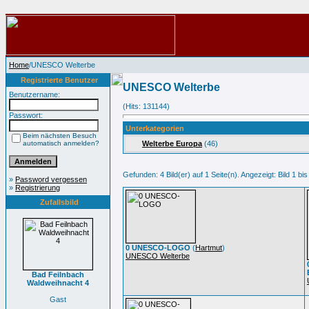
Home
/UNESCO Welterbe
Registrierte Benutzer
UNESCO Welterbe
Benutzername:
(Hits: 131144)
Passwort:
Unterkategorien
Beim nächsten Besuch
automatisch anmelden?
Welterbe Europa
(46)
Gefunden: 4 Bild(er) auf 1 Seite(n). Angezeigt: Bild 1 bis
»
Password vergessen
»
Registrierung
Zufallsbild
0 UNESCO-LOGO
(
Hartmut
)
UNESCO Welterbe
Bad Feilnbach
Waldweihnacht 4
Gast