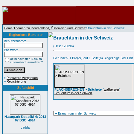
Home
/
Themen zu Deutschland, Österreich und Schweiz
/Brauchtum in der Schweiz
Registrierte Benutzer
Brauchtum in der Schweiz
Benutzername:
(Hits: 126096)
Passwort:
Gefunden: 1 Bild(er) auf 1 Seite(n). Angezeigt: Bild 1 bis
Beim nächsten Besuch
automatisch anmelden?
»
Password vergessen
»
Registrierung
Zufallsbild
FLACHSBRECHEN > Brächete
(
wallbergler
)
Brauchtum in der Schweiz
Naturpark Kopački rit 2013
07 DSC_4914
vadda