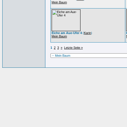
Mein Baum
Eiche am Aue-Ufer 4
(
Karin
)
Mein Baum
1
2
3
»
Letzte Seite »