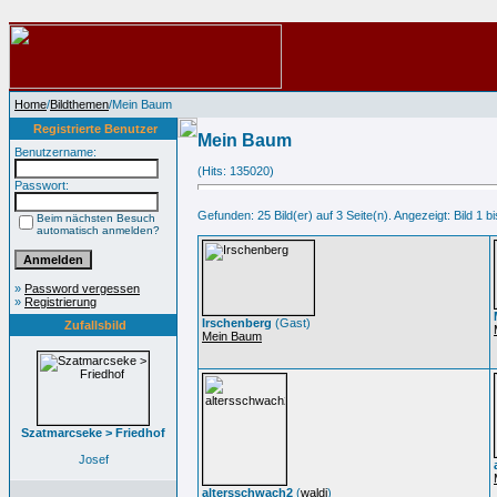
Home
/
Bildthemen
/Mein Baum
Registrierte Benutzer
Mein Baum
Benutzername:
(Hits: 135020)
Passwort:
Gefunden: 25 Bild(er) auf 3 Seite(n). Angezeigt: Bild 1 bi
Beim nächsten Besuch
automatisch anmelden?
»
Password vergessen
»
Registrierung
Irschenberg
(Gast)
Zufallsbild
Mein Baum
Szatmarcseke > Friedhof
Josef
altersschwach2
(
waldi
)