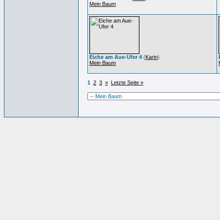
Mein Baum
Eiche am Aue-Ufer 4
(
Karin
)
Mein Baum
1
2
3
»
Letzte Seite »