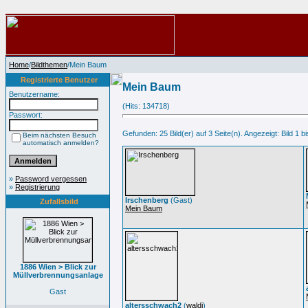
Home
/
Bildthemen
/Mein Baum
Registrierte Benutzer
Mein Baum
Benutzername:
(Hits: 134718)
Passwort:
Gefunden: 25 Bild(er) auf 3 Seite(n). Angezeigt: Bild 1 bi
Beim nächsten Besuch
automatisch anmelden?
»
Password vergessen
»
Registrierung
Irschenberg
(Gast)
Zufallsbild
Mein Baum
1886 Wien > Blick zur
Müllverbrennungsanlage
Gast
altersschwach2
(
waldi
)