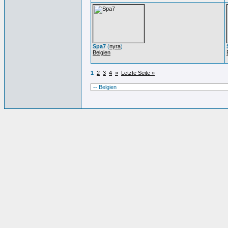
Spa7
(
nyra
)
Belgien
1
2
3
4
»
Letzte Seite »