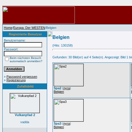
Home
/
Europa: Der WESTEN
/Belgien
Registrierte Benutzer
Belgien
Benutzername:
(Hits: 130158)
Passwort:
Gefunden: 30 Bild(er) auf 4 Seite(n). Angezeigt: Bild 1 bi
Beim nächsten Besuch
automatisch anmelden?
»
Password vergessen
»
Registrierung
Zufallsbild
Spa2
(
nyra
)
Belgien
Vulkanpfad 2
vadda
Spa3
(
nyra
)
Belgien