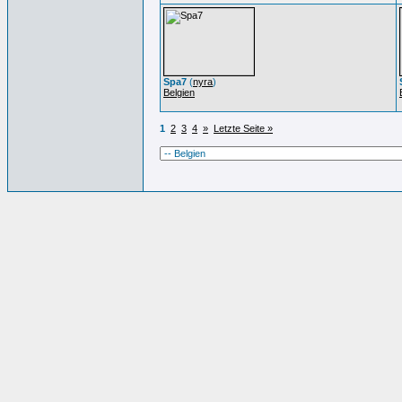
Spa7
(
nyra
)
Belgien
1
2
3
4
»
Letzte Seite »