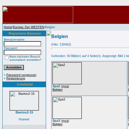
Home
/
Europa: Der WESTEN
/Belgien
Registrierte Benutzer
Belgien
Benutzername:
(Hits: 130462)
Passwort:
Gefunden: 30 Bild(er) auf 4 Seite(n). Angezeigt: Bild 1 bi
Beim nächsten Besuch
automatisch anmelden?
»
Password vergessen
»
Registrierung
Zufallsbild
Spa2
(
nyra
)
Belgien
Baotou2-15
Huewer
Spa3
(
nyra
)
Belgien