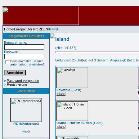
Home
/
Europa: Der NORDEN
/Island
Registrierte Benutzer
Island
Benutzername:
(Hits: 141137)
Passwort:
Gefunden: 25 Bild(er) auf 3 Seite(n). Angezeigt: Bild 1 bi
Beim nächsten Besuch
automatisch anmelden?
»
Password vergessen
»
Registrierung
Lavafeld
(Gast)
Zufallsbild
Island
Island : Hof im Süden
(Gast)
RO:Mördersee3
Island
waldi