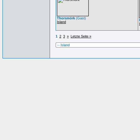
Thorsmörk
(Gast)
Island
1
2
3
»
Letzte Seite »