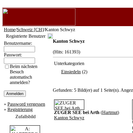
Home
/
Schweiz [CH]
/Kanton Schwyz
Registrierte Benutzer
Kanton Schwyz
Benutzername:
(Hits: 161393)
Passwort:
Unterkategorien
Beim nächsten
Besuch
Einsiedeln
(2)
automatisch
anmelden?
Gefunden: 5 Bild(er) auf 1 Seite(n). Angeze
»
Password vergessen
»
Registrierung
ZUGER SEE bei Arth
(
Hartmut
)
Zufallsbild
Kanton Schwyz