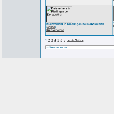
Kreisverkehr in Riedlingen bei Donauwörth
(
cabrio
)
Kreisverkehre
1
2
3
4
5
6
»
Letzte Seite »