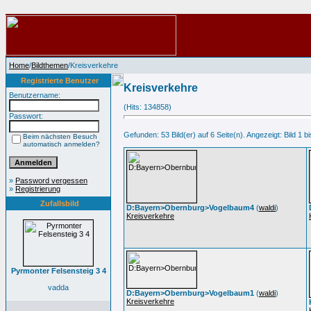
Home
/
Bildthemen
/Kreisverkehre
Registrierte Benutzer
Kreisverkehre
Benutzername:
(Hits: 134858)
Passwort:
Gefunden: 53 Bild(er) auf 6 Seite(n). Angezeigt: Bild 1 bi
Beim nächsten Besuch
automatisch anmelden?
»
Password vergessen
»
Registrierung
Zufallsbild
D:Bayern>Obernburg>Vogelbaum4
(
waldi
)
Kreisverkehre
Pyrmonter Felsensteig 3 4
vadda
D:Bayern>Obernburg>Vogelbaum1
(
waldi
)
Kreisverkehre