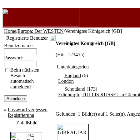
Home
/
Europa: Der WESTEN
/Vereinigtes Königreich [GB]
Registrierte Benutzer
Vereinigtes Königreich [GB]
Benutzername:
(Hits: 123455)
Passwort:
Unterkategorien
Beim nächsten
Besuch
England
(6)
automatisch
London
anmelden?
Schottland
(173)
Edinburgh
,
TULLIS RUSSEL in Glenrot
»
Password vergessen
Gefunden: 1 Bild(er) auf 1 Seite(n). Angeze
»
Registrierung
Zufallsbild