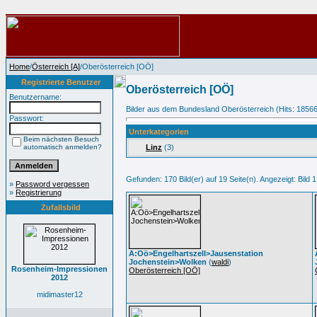
Home
/
Österreich [A]
/Oberösterreich [OÖ]
Registrierte Benutzer
Oberösterreich [OÖ]
Benutzername:
Bilder aus dem Bundesland Oberösterreich (Hits: 1856
Passwort:
Unterkategorien
Beim nächsten Besuch
automatisch anmelden?
Linz
(3)
Gefunden: 170 Bild(er) auf 19 Seite(n). Angezeigt: Bild 1
»
Password vergessen
»
Registrierung
Zufallsbild
A:Oö>Engelhartszell>Jausenstation
Jochenstein>Wolken
(
waldi
)
Rosenheim-Impressionen
Oberösterreich [OÖ]
2012
midimaster12