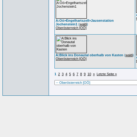
A:Oö>Engelhartszell>Jausenstation
Jochenstein1
(
waldi
)
Oberösterreich [OÖ]
A:Blick ins Donautal oberhalb von Kasten
(
waldi
)
Oberösterreich [OÖ]
1
2
3
4
5
6
7
8
9
10
»
Letzte Seite »