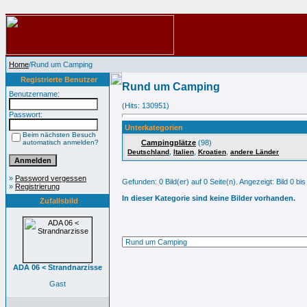
Home
/Rund um Camping
Registrierte Benutzer
Rund um Camping
Benutzername:
(Hits: 130951)
Passwort:
Unterkategorien
Beim nächsten Besuch
automatisch anmelden?
Campingplätze
(98)
,
,
,
Deutschland
Italien
Kroatien
andere Länder
»
Password vergessen
Gefunden: 0 Bild(er) auf 0 Seite(n). Angezeigt: Bild 0 bis
»
Registrierung
In dieser Kategorie sind keine Bilder vorhanden.
Zufallsbild
ADA 06 < Strandnarzisse
Gast