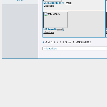
MS:Experiment2
(
waldi
)
Mauritius
MS:Meer5
(
waldi
)
Mauritius
1
2
3
4
5
6
7
8
9
10
»
Letzte Seite »