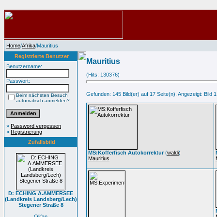
Home
/
Afrika
/Mauritius
Registrierte Benutzer
Mauritius
Benutzername:
(Hits: 130376)
Passwort:
Gefunden: 145 Bild(er) auf 17 Seite(n). Angezeigt: Bild 1
Beim nächsten Besuch
automatisch anmelden?
»
Password vergessen
»
Registrierung
Zufallsbild
MS:Kofferfisch Autokorrektur
(
waldi
)
Mauritius
D: ECHING A.AMMERSEE
(Landkreis Landsberg/Lech)
Stegener Straße 8
Olifan