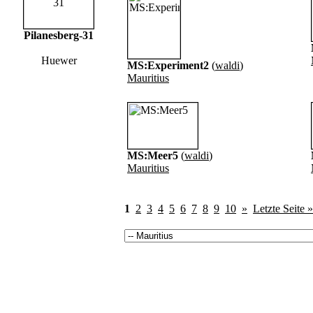
Pilanesberg-31
Huewer
MS:Experiment2
(
waldi
)
Mauritius
MS:Meer5
(
waldi
)
Mauritius
1
2
3
4
5
6
7
8
9
10
»
Letzte Seite »