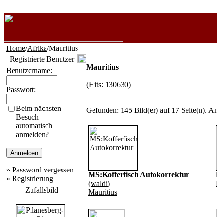
Home
/
Afrika
/Mauritius
Registrierte Benutzer
Mauritius
Benutzername:
(Hits: 130630)
Passwort:
Beim nächsten
Gefunden: 145 Bild(er) auf 17 Seite(n). An
Besuch
automatisch
anmelden?
»
Password vergessen
MS:Kofferfisch Autokorrektur
»
Registrierung
(
waldi
)
Zufallsbild
Mauritius