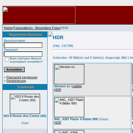
Home
/
Fotografieren : Besondere Fotos
/HDR
Registrierte Benutzer
HDR
Benutzername:
(Hits: 131788)
Passwort:
Gefunden: 46 Bild(er) auf 6 Seite(n). Angezeigt: Bild 1 bi
Beim nächsten Besuch
automatisch anmelden?
»
Password vergessen
»
Registrierung
Version xx
(
vadda
)
Zufallsbild
HDR
003 8 Route des Cretes (60)
IMG_4387 Platin 4 Bilder 800
(Gast)
HDR
Gast