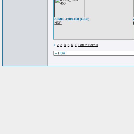
o IMG_4389 450
(Gast)
HDR
1
2
3
4
5
6
»
Letzte Seite »