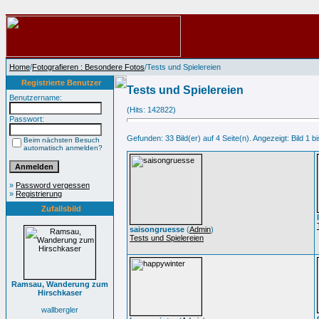
Home
/
Fotografieren : Besondere Fotos
/Tests und Spielereien
Registrierte Benutzer
Tests und Spielereien
Benutzername:
(Hits: 142822)
Passwort:
Gefunden: 33 Bild(er) auf 4 Seite(n). Angezeigt: Bild 1 bi
Beim nächsten Besuch
automatisch anmelden?
»
Password vergessen
»
Registrierung
Zufallsbild
saisongruesse
(
Admin
)
Tests und Spielereien
Ramsau, Wanderung zum
Hirschkaser
wallbergler