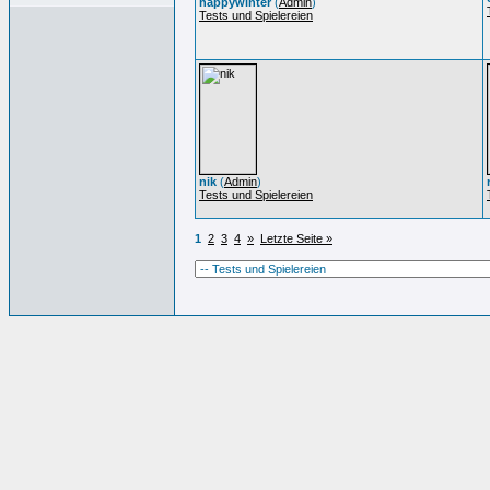
happywinter
(
Admin
)
Tests und Spielereien
nik
(
Admin
)
Tests und Spielereien
1
2
3
4
»
Letzte Seite »