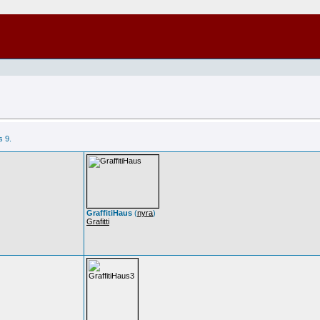
s 9.
GraffitiHaus
(
nyra
)
Grafitti