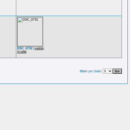
DSC_0732
(
vadda
)
Grafitti
Bilder pro Seite: