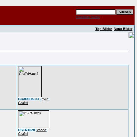
Erweiterte Suche
Top Bilder
Neue Bilder
GraffitiHaus1
(
nyra
)
Grafitti
DSCN1028
(
vadda
)
Grafitti