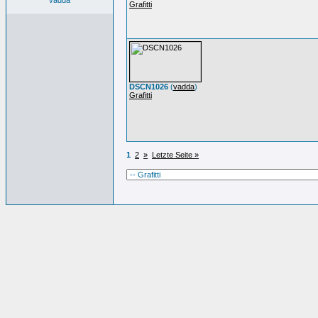
vadda
Grafitti
DSCN1026
(
vadda
)
Grafitti
1
2
»
Letzte Seite »