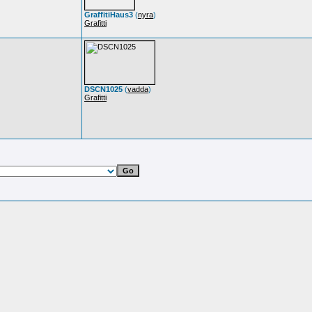
GraffitiHaus3
(
nyra
)
Grafitti
DSCN1025
(
vadda
)
Grafitti