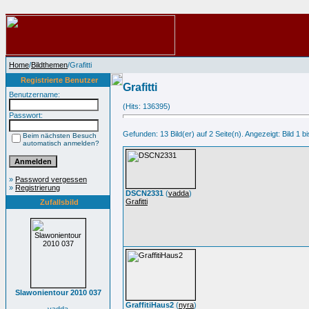
Home
/
Bildthemen
/Grafitti
Registrierte Benutzer
Grafitti
Benutzername:
(Hits: 136395)
Passwort:
Gefunden: 13 Bild(er) auf 2 Seite(n). Angezeigt: Bild 1 bi
Beim nächsten Besuch
automatisch anmelden?
»
Password vergessen
»
Registrierung
DSCN2331
(
vadda
)
Grafitti
Zufallsbild
Slawonientour 2010 037
GraffitiHaus2
(
nyra
)