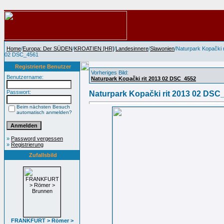
Home
/
Europa: Der SÜDEN
/
KROATIEN [HR]
/
Landesinnere
/
Slawonien
/Naturpark Kopački r
02 DSC_4561
Registrierte Benutzer
Vorheriges Bild:
Benutzername:
Naturpark Kopački rit 2013 02 DSC_4552
Passwort:
Naturpark Kopački rit 2013 02 DSC
Beim nächsten Besuch
automatisch anmelden?
»
Password vergessen
»
Registrierung
Zufallsbild
FRANKFURT > Römer >