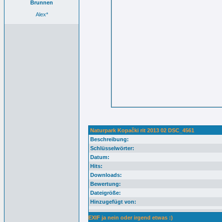
Brunnen
Alex*
Naturpark Kopački rit 2013 02 DSC_4561
Beschreibung:
Schlüsselwörter:
Datum:
Hits:
Downloads:
Bewertung:
Dateigröße:
Hinzugefügt von:
EXIF ja nein oder irgend etwas :)