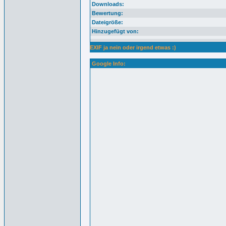
Downloads:
Bewertung:
Dateigröße:
Hinzugefügt von:
EXIF ja nein oder irgend etwas :)
Google Info: