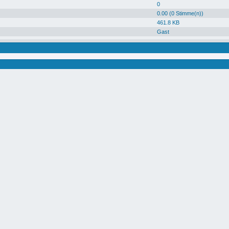
0
0.00 (0 Stimme(n))
461.8 KB
Gast