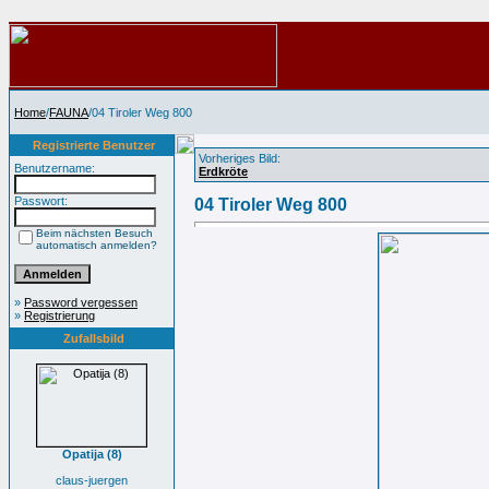
Home
/
FAUNA
/04 Tiroler Weg 800
Registrierte Benutzer
Vorheriges Bild:
Benutzername:
Erdkröte
Passwort:
04 Tiroler Weg 800
Beim nächsten Besuch
automatisch anmelden?
»
Password vergessen
»
Registrierung
Zufallsbild
Opatija (8)
claus-juergen