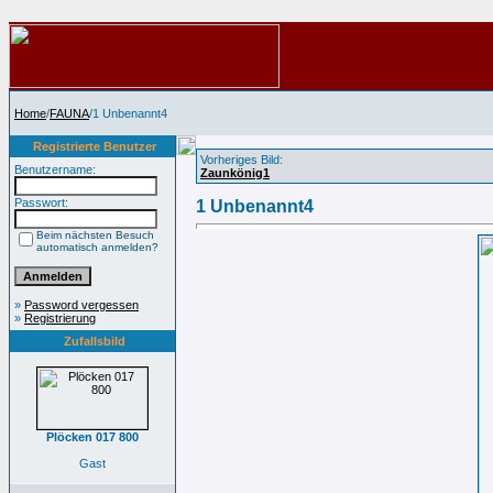
Home
/
FAUNA
/1 Unbenannt4
Registrierte Benutzer
Vorheriges Bild:
Benutzername:
Zaunkönig1
Passwort:
1 Unbenannt4
Beim nächsten Besuch
automatisch anmelden?
»
Password vergessen
»
Registrierung
Zufallsbild
Plöcken 017 800
Gast