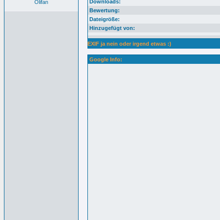
Downloads:
Olifan
Bewertung:
Dateigröße:
Hinzugefügt von:
EXIF ja nein oder irgend etwas :)
Google Info: