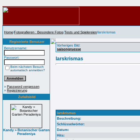
Home
/
Fotografieren : Besondere Fotos
/
Tests und Spielereien
/larskrismas
Registrierte Benutzer
Vorheriges Bild:
Benutzername:
saisongruesse
Passwort:
larskrismas
Beim nächsten Besuch
automatisch anmelden?
»
Password vergessen
»
Registrierung
Zufallsbild
larskrismas
Beschreibung:
Schlüsselwörter:
Datum:
Kandy > Botanischer Garten
Peradeniya
Hits: