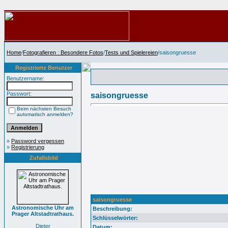
Home
/
Fotografieren : Besondere Fotos
/
Tests und Spielereien
/saisongruesse
Registrierte Benutzer
Benutzername:
Passwort:
saisongruesse
Beim nächsten Besuch
automatisch anmelden?
»
Password vergessen
»
Registrierung
Zufallsbild
saisongruesse
Astronomische Uhr am
Beschreibung:
Prager Altstadtrathaus.
Schlüsselwörter:
Dieter
Datum: