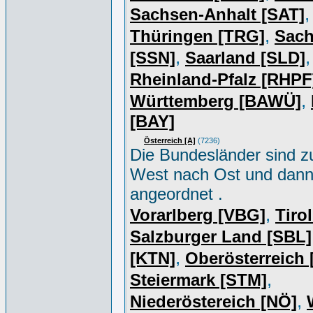
,
Sachsen-Anhalt [SAT]
,
Thüringen [TRG]
Sac
,
,
[SSN]
Saarland [SLD]
Rheinland-Pfalz [RHPF
,
Württemberg [BAWÜ]
[BAY]
Österreich [A]
(7236)
Die Bundesländer sind z
West nach Ost und dan
angeordnet .
,
Vorarlberg [VBG]
Tiro
Salzburger Land [SBL]
,
[KTN]
Oberösterreich
,
Steiermark [STM]
,
Niederöstereich [NÖ]