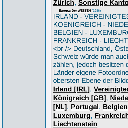
,
Zürich
Sonstige Kant
Europa: Der WESTEN
(1986)
IRLAND - VEREINIGTE
KOENIGREICH - NIED
BELGIEN - LUXEMBUR
FRANKREICH - LIECH
<br /> Deutschland, Öste
Schweiz würde man auc
zählen, jedoch besitzen 
Länder eigene Fotoordne
obersten Ebene der Bild
,
Irland [IRL]
Vereinigte
,
Königreich [GB]
Niede
,
,
[NL]
Portugal
Belgien
,
Luxemburg
Frankreich
Liechtenstein