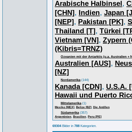
,
Arabische Halbinsel
C
,
,
[CHN]
Indien
Japan [J
,
,
[NEP]
Pakistan [PK]
S
,
Thailand [T]
Türkei [T
,
Vietnam [VN]
Zypern (
(Kibris=TRNZ)
Ozeanien mit der Antarktis (u.a. Australien +
,
Australien [AUS]
Neus
[NZ]
Nordamerika
(144)
,
Kanada [CDN]
U.S.A. 
Hawaii und Puerto Ric
Mittelamerika
(1)
,
,
Mexiko [MEX]
Belize [BZ]
Die Antillen
Südamerika
(357)
,
,
Argentinien
Brasilien
Peru [PE]
69304
Bilder in
788
Kategorien.