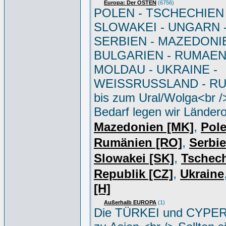
Europa: Der OSTEN
(6756)
POLEN - TSCHECHIEN 
SLOWAKEI - UNGARN 
SERBIEN - MAZEDONIE
BULGARIEN - RUMAEN
MOLDAU - UKRAINE -
WEISSRUSSLAND - R
bis zum Ural/Wolga<br /
Bedarf legen wir Ländero
,
Mazedonien [MK]
Pole
,
Rumänien [RO]
Serbi
,
Slowakei [SK]
Tschec
,
Republik [CZ]
Ukraine
[H]
Außerhalb EUROPA
(1)
Die TÜRKEI und CYPER