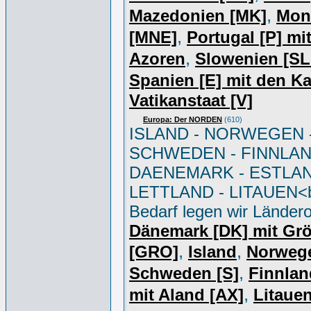
,
Mazedonien [MK]
Mon
,
[MNE]
Portugal [P] mi
,
Azoren
Slowenien [S
Spanien [E] mit den K
Vatikanstaat [V]
Europa: Der NORDEN
(610)
ISLAND - NORWEGEN 
SCHWEDEN - FINNLAN
DAENEMARK - ESTLAN
LETTLAND - LITAUEN<br
Bedarf legen wir Ländero
Dänemark [DK] mit Gr
,
,
[GRO]
Island
Norweg
,
Schweden [S]
Finnlan
,
mit Aland [AX]
Litauen