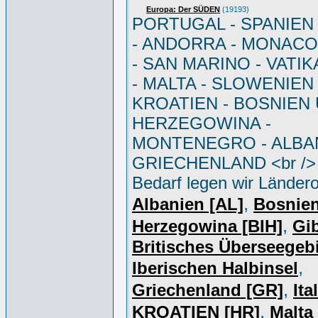
Europa: Der SÜDEN
(19193)
PORTUGAL - SPANIEN - 
- ANDORRA - MONACO 
- SAN MARINO - VATI
- MALTA - SLOWENIEN 
KROATIEN - BOSNIEN
HERZEGOWINA -
MONTENEGRO - ALBAN
GRIECHENLAND <br /> 
Bedarf legen wir Ländero
,
Albanien [AL]
Bosnie
,
Herzegowina [BIH]
Gib
Britisches Überseegebi
,
Iberischen Halbinsel
,
Griechenland [GR]
Ita
,
KROATIEN [HR]
Malta