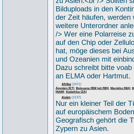
zu Asien.<br /> Sollten s
Bilduploads in den Konti
der Zeit häufen, werden w
weitere Unterordner anle
/> Wer eine Polarreise zu
auf den Chip oder Zellul
hat, möge dieses bei Aus
und Ozeanien mit einbin
Dazu schreibt bitte voab
an ELMA oder Hartmut.
Afrika
(2471)
,
,
,
Ägypten [ET]
Botsuana [BW (alt RB)]
Marokko [MA]
M
,
[NAM]
Südafrika [ZA]
Asien
(2137)
Nur ein kleiner Teil der Tü
auf europäischem Boden
Geografisch gehört die T
Zypern zu Asien.