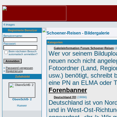
4 images
Registrierte Benutzer
Schoener-Reisen - Bildergalerie
Benutzername:
Kategorien
Passwort:
Galerieinformation Forum Schoener-Reisen
(2
Beim nächsten Besuch
Wer vor seinem Bilduplo
automatisch anmelden?
neuen noch nicht angele
Fotoordner (Land, Region
»
Password vergessen
»
Registrierung
usw.) benötigt, schreibt 
Zufallsbild
eine PN an ELMA oder 
Forenbanner
Deutschland [D]
(19066)
ObereSchl5- 2
Deutschland ist von Nor
Huewer
und in West-Ost-Richtun